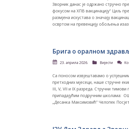
Зворник данас је одржано стручно пр
фокусом на ХПВ вакцинацију“ Циљ пре
размјена искустава о значају вакцинац
освртом на превенцију обољења изазв
Брига о оралном здрав
23. априла 2026.
Вијести
Ко
Са поносом извjештавамо о успjешни
претходних мjесеци, наше стручне еки
III, V, VII и IX разреда. Стручни тимо
припадајућим подручним школама: О
„Десанка Максимовић” Челопек Посјет