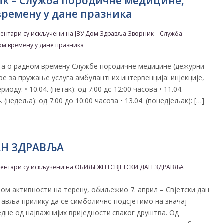
ик – Служба породичне медицине,
ремену у дане празника
ентари су искључени
на ​JЗУ Дом Здравља Зворник – Служба
м времену у дане празника
га о радном времену Службе породичне медицине (дежурни
ре за пружање услуга амбулантних интервенција: инјекције,
оду: • ​10.04. (петак): од 7:00 до 12:00 часова • ​11.04.
4. (недеља): од 7:00 до 10:00 часова • ​13.04. (понедјељак): […]
АН ЗДРАВЉА
ентари су искључени
на ОБИЉЕЖЕН СВЈЕТСКИ ДАН ЗДРАВЉА
зом активности на терену, обиљежио 7. април – Свјетски дан
тавља прилику да се симболично подсјетимо на значај
дне од најважнијих вриједности сваког друштва. Од