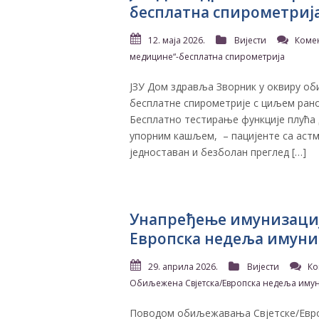
бесплатна спирометриј
12. маја 2026.
Вијести
Коме
медицине“-бесплатна спирометрија
ЈЗУ Дом здравља Зворник у оквиру о
бесплатне спирометрије с циљем ран
Бесплатно тестирање функције плућа д
упорним кашљем, – пацијенте са астм
једноставан и безболан преглед […]
Унапређење имунизације
Европска нед‌еља имуни
29. априла 2026.
Вијести
Ко
Обиљежена Свјетска/Европска нед‌еља иму
Поводом обиљежавања Свјетске/Европ