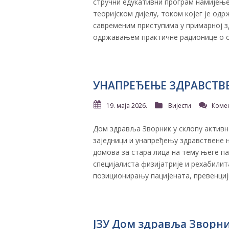
стручни едукативни програм намијење
теоријском дијелу, током којег је о
савременим приступима у примарној з
одржавањем практичне радионице о спи
УНАПРЕЂЕЊЕ ЗДРАВСТВ
19. маја 2026.
Вијести
Коме
Дом здравља Зворник у склопу активн
заједници и унапређењу здравствене
домова за стара лица на тему његе п
специјалиста физијатрије и рехабилит
позиционирању пацијената, превенцији
ЈЗУ Дом здравља Зворн