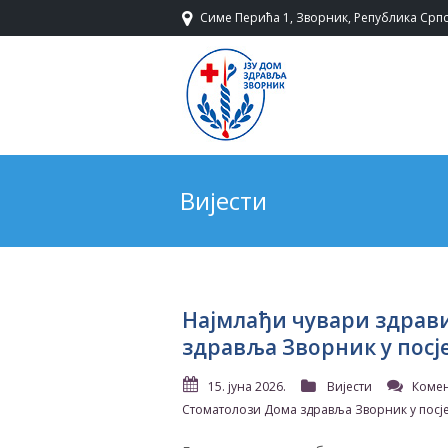
Симе Перића 1, Зворник, Република Српс
Вијести
Најмлађи чувари здрави
здравља Зворник у посј
15. јуна 2026.
Вијести
Комен
Стоматолози Дома здравља Зворник у посје