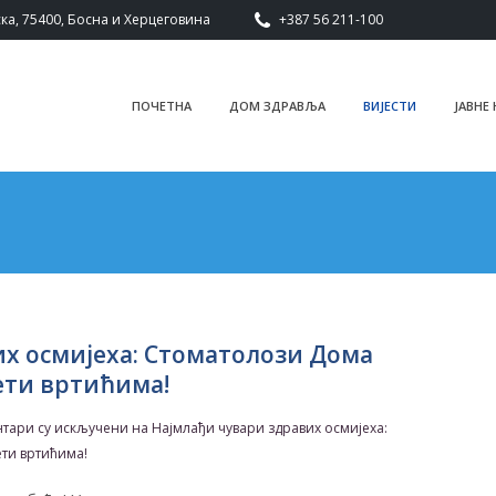
ка, 75400, Босна и Херцеговина
+387 56 211-100
ПОЧЕТНА
ДОМ ЗДРАВЉА
ВИЈЕСТИ
ЈАВНЕ
х осмијеха: Стоматолози Дома
ети вртићима!
тари су искључени
на Најмлађи чувари здравих осмијеха:
ти вртићима!