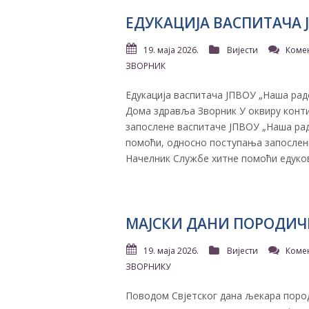
ЕДУКАЦИЈА ВАСПИТАЧА 
19. маја 2026.
Вијести
Коме
ЗВОРНИК
Едукација васпитача ЈПВОУ „Наша рад
Дома здравља Зворник ​У оквиру конт
запослене васпитаче ЈПВОУ „Наша рад
помоћи, односно поступања запослени
Начелник Службе хитне помоћи едуков
МАЈСКИ ДАНИ ПОРОДИЧ
19. маја 2026.
Вијести
Коме
ЗВОРНИКУ
Поводом Свјетског дана љекара пород