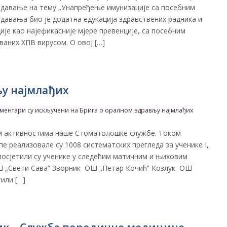
едавање на тему „Унапређење имунизације са посебним
давања био је додатна едукација здравствених радника и
ије као најефикасније мјере превенције, са посебним
аних ХПВ вирусом. О овој […]
љу најмлађих
ментари су искључени
на Брига о оралном здрављу најмлађих
м активностима наше Стоматолошке службе. Током
пе реализовале су 1008 систематских прегледа за ученике I,
ви посjетили су ученике у следећим матичним и њиховим
Ш „Свети Сава” Зворник ОШ „Петар Кочић” Козлук ОШ
или […]