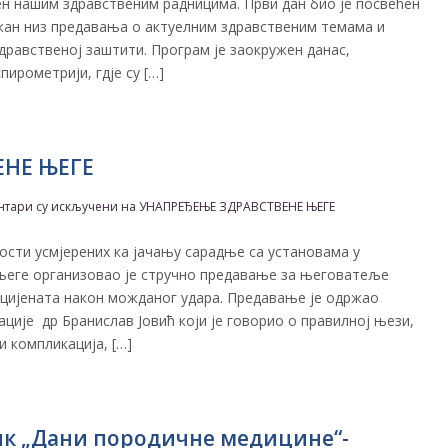
н нашим здравственим радницима. Први дан био је посвећен
држан низ предавања о актуелним здравственим темама и
дравственој заштити. Програм је заокружен данас,
рометрији, гд‌је су […]
ЕНЕ ЊЕГЕ
нтари су искључени
на УНАПРЕЂЕЊЕ ЗДРАВСТВЕНЕ ЊЕГЕ
ости усмјерених ка јачању сарадње са установама у
 његе организовао је стручно предавање за његоватеље
ацијената након можданог удара. Предавање је одржао
ације др Бранислав Јовић који је говорио о правилној њези,
 компликација, […]
ик „Дани породичне медицине“-