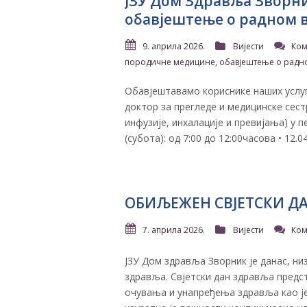
​JЗУ Дом Здравља Зворн
обавјештење о радном в
9. априла 2026.
Вијести
Ком
породичне медицине, обавјештење о радно
Обавјештавамо кориснике наших услу
доктор за прегледе и медицинске сест
инфузије, инхалације и превијања) у пери
(субота): од 7:00 до 12:00часова • ​12.0
ОБИЉЕЖЕН СВЈЕТСКИ Д
7. априла 2026.
Вијести
Ком
ЈЗУ Дом здравља Зворник је данас, ни
здравља. ​Свјетски дан здравља предс
очувања и унапређења здравља као је