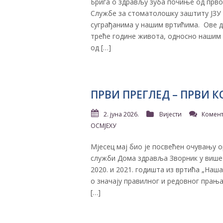
Брига о здрављу зуба почиње од прво
Службе за стоматолошку заштиту ЈЗУ 
суграђанима у нашим вртићима. ​ Ове 
треће године живота, односно нашим 
од […]
ПРВИ ПРЕГЛЕД – ПРВИ К
2. јуна 2026.
Вијести
Комент
ОСМЈЕХУ
Мјесец мај био је посвећен очувању 
служби Дома здравља Зворник у више 
2020. и 2021. годишта из вртића „Наш
о значају правилног и редовног прањ
[…]