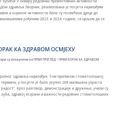
г зубића! У оквиру редовних превентивних активности
Дом здравља Зворник, реализована је посјета најмлађим
дивне и корисне активности биле су посвећене дјеци до
малишанима рођеним 2023. и 2024. године, са циљем да се
ОРАК КА ЗДРАВОМ ОСМЈЕХУ
ари су искључени
на ПРВИ ПРЕГЛЕД – ПРВИ КОРАК КА ЗДРАВОМ
оралног здравља најмлађих. Том приликом стоматолошкој
термина, у посјети је било укупно 268 малишана узраста
а радост“. Кроз разговор, демонстрације и дружење, учили су
а зуба, здравој исхрани и важности редовних стоматолошких