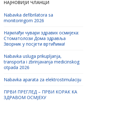
НАЈНОВИЈИ ЧЛАНЦИ
Nabavka defibrilatora sa
monitoringom 2026
Најмлађи чувари здравих осмијеха:
Стоматолози Дома здравља
Зворник у посјети вртићима!
Nabavka usluga prikupljanja,
transporta i zbrinjavanja medicinskog
otpada 2026
Nabavka aparata za elektrostimulaciju
ПРВИ ПРЕГЛЕД – ПРВИ КОРАК КА
ЗДРАВОМ ОСМЈЕХУ