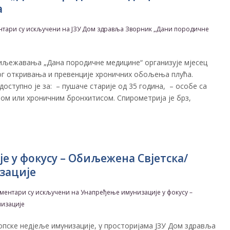
а
нтари су искључени
на ЈЗУ Дом здравља Зворник „Дани породичне
биљежавања „Дана породичне медицине“ организује мјесец
ог откривања и превенције хроничних обољења плућа.
оступно је за: – пушаче старије од 35 година, – особе са
ом или хроничним бронхитисом. Спирометрија је брз,
 у фокусу – Обиљежена Свјетска/
зације
ментари су искључени
на Унапређење имунизације у фокусу –
низације
ске нед‌јеље имунизације, у просторијама ЈЗУ Дом здравља