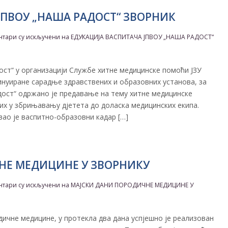
ЈПВОУ „НАША РАДОСТ“ ЗВОРНИК
нтари су искључени
на ЕДУКАЦИЈА ВАСПИТАЧА ЈПВОУ „НАША РАДОСТ“
ост“ у организацији Службе хитне медицинске помоћи ЈЗУ
инуиране сарадње здравствених и образовних установа, за
ост“ одржано је предавање на тему хитне медицинске
х у збрињавању д‌јетета до доласка медицинских екипа.
ао је васпитно-образовни кадар […]
НЕ МЕДИЦИНЕ У ЗВОРНИКУ
нтари су искључени
на МАЈСКИ ДАНИ ПОРОДИЧНЕ МЕДИЦИНЕ У
ичне медицине, у протекла два дана успјешно је реализован