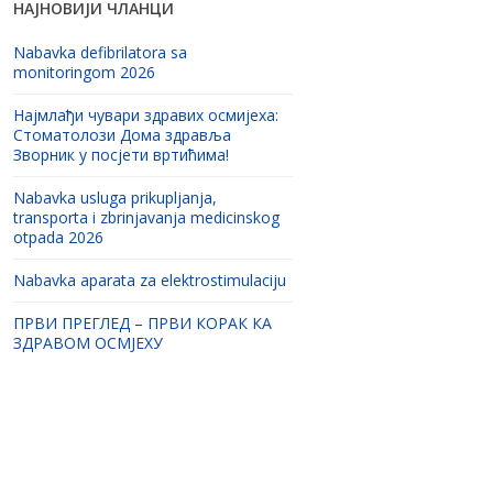
НАЈНОВИЈИ ЧЛАНЦИ
Nabavka defibrilatora sa
monitoringom 2026
Најмлађи чувари здравих осмијеха:
Стоматолози Дома здравља
Зворник у посјети вртићима!
Nabavka usluga prikupljanja,
transporta i zbrinjavanja medicinskog
otpada 2026
Nabavka aparata za elektrostimulaciju
ПРВИ ПРЕГЛЕД – ПРВИ КОРАК КА
ЗДРАВОМ ОСМЈЕХУ