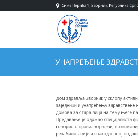
Симе Перића 1, Зворник, Република Српс
УНАПРЕЂЕЊЕ ЗДРАВСТ
Дом здравља Зворник у склопу активн
заједници и унапређењу здравствене
домова за стара лица на тему његе п
Предавање је одржао специјалиста физ
говорио о правилној њези, позиционир
рехабилитације и свакодневној подрш