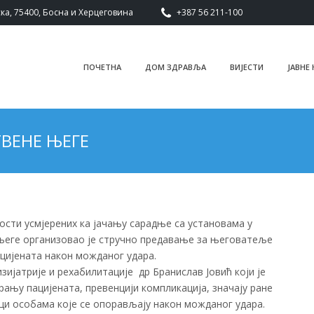
ка, 75400, Босна и Херцеговина
+387 56 211-100
ПОЧЕТНА
ДОМ ЗДРАВЉА
ВИЈЕСТИ
ЈАВНЕ
ВЕНЕ ЊЕГЕ
ости усмјерених ка јачању сарадње са установама у
 његе организовао је стручно предавање за његоватеље
ацијената након можданог удара.
ијатрије и рехабилитације др Бранислав Јовић који је
ању пацијената, превенцији компликација, значају ране
ци особама које се опорављају након можданог удара.