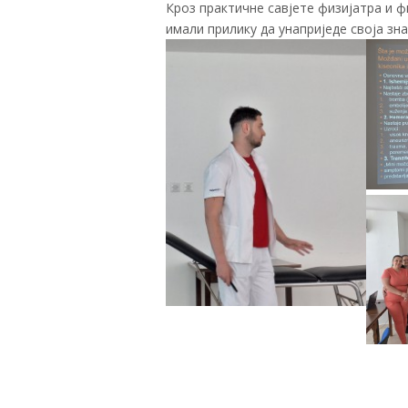
Кроз практичне савјете физијатра и 
имали прилику да унаприједе своја зн