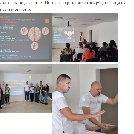
физиотерапеута нашег Центра за рехабилитацију учесници су
ања и вјештине.