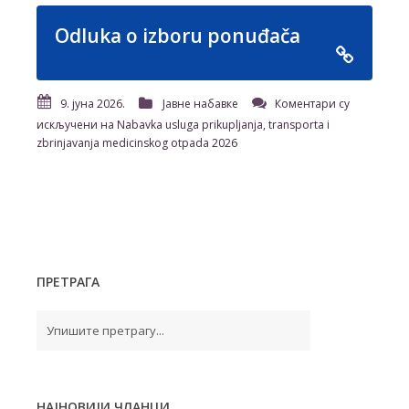
Odluka o izboru ponuđača
9. јуна 2026.
Јавне набавке
Коментари су
искључени
на Nabavka usluga prikupljanja, transporta i
zbrinjavanja medicinskog otpada 2026
ПРЕТРАГА
НАЈНОВИЈИ ЧЛАНЦИ