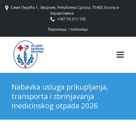
Симе Перића 1, Зворник, Република Српска, 75400, Босна и
Херцеговина
+387 56 211-100
ћирилица
/
латиница
Nabavka usluga prikupljanja,
transporta i zbrinjavanja
medicinskog otpada 2026