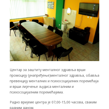
Центар за заштиту менталног здравља врши
промоцију (унапређење)менталног здравља, обавља
превенцију менталних и психосоцијалних поремећаја
и врши лијечење људиса менталним и
психосоцијалним поремећајима.
Радно вријеме центра је 07,00-15,00 часова, сваким
радним даном.