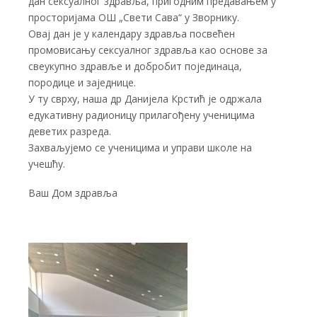
дан сексуалног здравља, пригодним предавањем у
просторијама ОШ „Свети Сава“ у Зворнику.
Овај дан је у календару здравља посвећен
промовисању сексуалног здравља као основе за
свеукупно здравље и добробит појединаца,
породице и заједнице.
У ту сврху, наша др Данијела Крстић је одржала
едукативну радионицу прилагођену ученицима
деветих разреда.
Захваљујемо се ученицима и управи школе на
учешћу.
Ваш Дом здравља