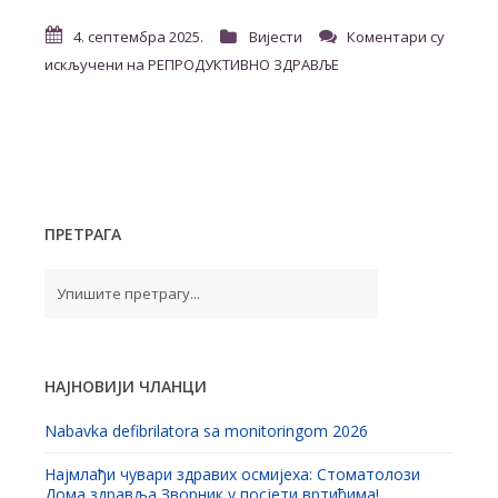
4. септембра 2025.
Вијести
Коментари су
искључени
на РЕПРОДУКТИВНО ЗДРАВЉЕ
ПРЕТРАГА
НАЈНОВИЈИ ЧЛАНЦИ
Nabavka defibrilatora sa monitoringom 2026
Најмлађи чувари здравих осмијеха: Стоматолози
Дома здравља Зворник у посјети вртићима!