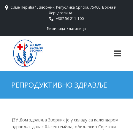
Симе Перића 1, Зворник, Република Српска, 75400, Босна и
Херцеговина
+387 56 211-100
ћирилица
/
латиница
РЕПРОДУКТИВНО ЗДРАВЉЕ
ЈЗУ Дом здравља Зворник је у складу са календаром
здравља, данас 04.септембра, обиљежио Свјетски