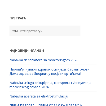
ПРЕТРАГА
НАЈНОВИЈИ ЧЛАНЦИ
Nabavka defibrilatora sa monitoringom 2026
Најмлађи чувари здравих осмијеха: Стоматолози
Дома здравља Зворник у посјети вртићима!
Nabavka usluga prikupljanja, transporta i zbrinjavanja
medicinskog otpada 2026
Nabavka aparata za elektrostimulaciju
ПРВИ ПРЕГЛЕД – ПРВИ КОРАК КА ЗДРАВОМ