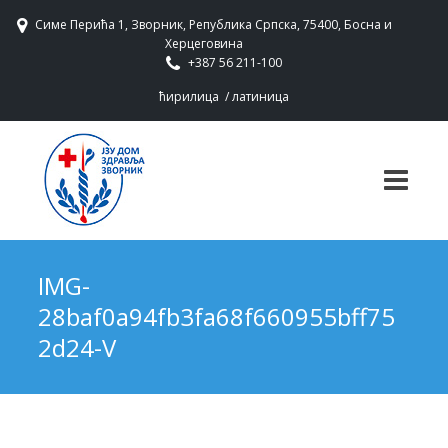
Симе Перића 1, Зворник, Република Српска, 75400, Босна и
Херцеговина
+387 56 211-100
ћирилица
/
латиница
IMG-
28baf0a94fb3fa68f660955bff75
2d24-V