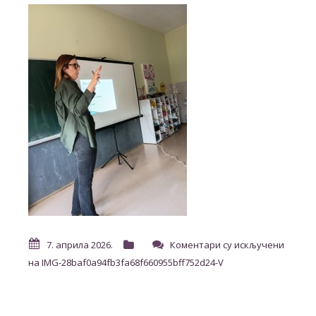
7. априла 2026.
Коментари су искључени
на IMG-28baf0a94fb3fa68f660955bff752d24-V