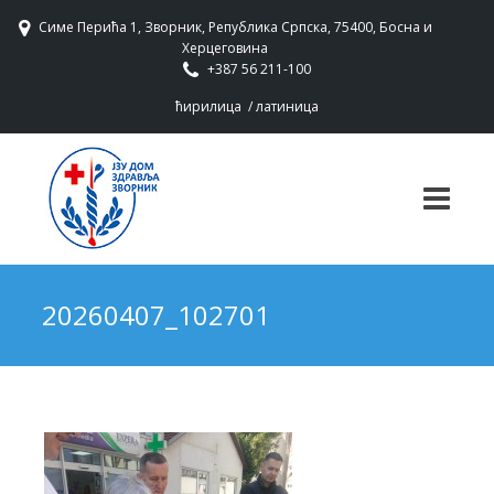
Симе Перића 1, Зворник, Република Српска, 75400, Босна и
Херцеговина
+387 56 211-100
ћирилица
/
латиница
20260407_102701